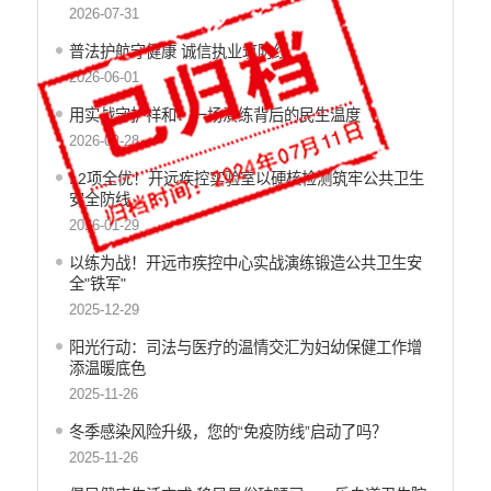
财政资金直达基层
2026-07-31
稳岗就业
普法护航守健康 诚信执业筑防线
2026-06-01
应急预案
用实战守护祥和：一场演练背后的民生温度
产品质量
2026-02-28
公共文化服务
12项全优！开远疾控实验室以硬核检测筑牢公共卫生
涉农补贴
安全防线
2026-01-29
疫情防控
以练为战！开远市疾控中心实战演练锻造公共卫生安
养老服务
全"铁军"‌
社会救助信息
2025-12-29
阳光行动：司法与医疗的温情交汇为妇幼保健工作增
规划计划
添温暖底色
重大决策预公开
2025-11-26
生态环境
冬季感染风险升级，您的“免疫防线”启动了吗？
2025-11-26
食品药品监管