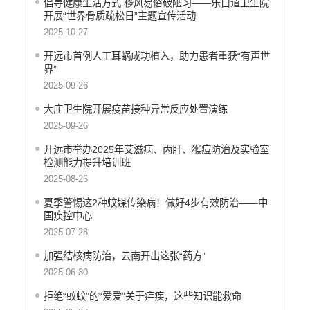
倡导健康生活方式 移风易俗破陋习——乐白道卫生院
义务教育
开展“世界骨质疏松日”主题宣传活动‌
政府集中采购
2025-10-27
环保督察
开远市首例人工耳蜗成功植入，助力患者重获“有声世
界”
医疗卫生
2025-09-26
行政许可
大庄卫生院开展疫苗接种异常反应处置演练
2025-09-26
行政处罚和行政强制
开远市举办2025年艾滋病、丙肝、猴痘防治及实验室
乡村振兴工作信息公开
检测能力提升培训班
2025-08-26
夏季警惕这2种蚊媒传染病！做好4步有效防治——中
国疾控中心
2025-07-28
加强结核病防治，云南开出这张“药方”
2025-06-30
拒绝“蚊蚊”的“爱爱”关于疟疾，这些知识能救命