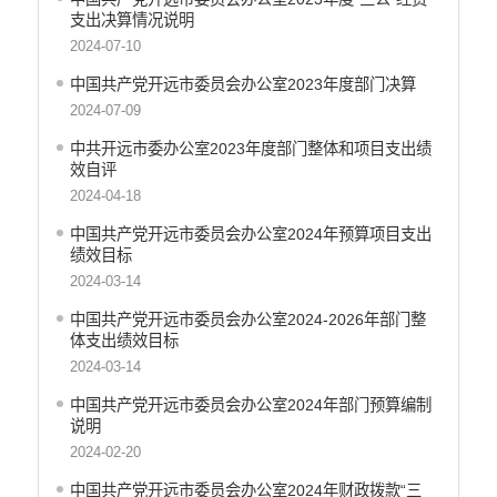
开远市地震局
支出决算情况说明
2024-07-10
开远市搬迁安置办公室
开远市检验检测所
中国共产党开远市委员会办公室2023年度部门决算
开远市投资促进局
2024-07-09
开远市机关事务管理局
中共开远市委办公室2023年度部门整体和项目支出绩
云南开远产业园区管理委员会
效自评
开远市总工会
2024-04-18
开远市妇女联合会
中国共产党开远市委员会办公室2024年预算项目支出
中国共产主义青年团开远市委员会
绩效目标
开远市科学技术协会
2024-03-14
开远市文学艺术工作者联合会
中国共产党开远市委员会办公室2024-2026年部门整
开远市归国华侨联合会
体支出绩效目标
开远市残疾人联合会
2024-03-14
云南省开远市工商业联合会
中国共产党开远市委员会办公室2024年部门预算编制
开远市红十字会
说明
开远市乐白道街道办事处
2024-02-20
开远市灵泉街道办事处
中国共产党开远市委员会办公室2024年财政拨款“三