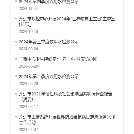
2024年第四季度饮用水检测公示
产品质量
2024-11-26
公共文化服务
开远市疾控中心开展2024年“世界精神卫生日”主题宣
传活动
涉农补贴
2024-10-16
疫情防控
2024年第三季度饮用水检测公示
养老服务
2024-09-24
社会救助信息
羊街中心卫生院织密“一老一小”健康防护网
2024-08-29
规划计划
2024年第二季度饮用水检测公示
重大决策预公开
2024-05-29
生态环境
开远市2021年慢性病及社会影响因素状况调查报告
（摘要）
食品药品监管
2024-05-17
义务教育
开远市卫健系统开展世界防治结核病日志愿服务义诊
政府集中采购
宣传活动
2024-04-07
环保督察