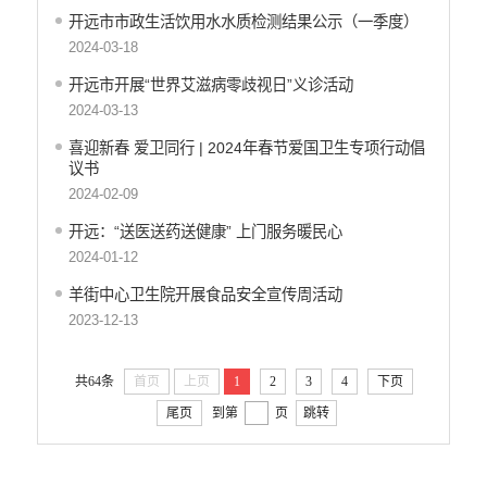
开远市市政生活饮用水水质检测结果公示（一季度）
医疗卫生
2024-03-18
行政许可
开远市开展“世界艾滋病零歧视日”义诊活动
行政处罚和行政强制
2024-03-13
乡村振兴工作信息公开
喜迎新春 爱卫同行 | 2024年春节爱国卫生专项行动倡
议书
2024-02-09
开远：“送医送药送健康” 上门服务暖民心
2024-01-12
羊街中心卫生院开展食品安全宣传周活动
2023-12-13
共64条
首页
上页
1
2
3
4
下页
尾页
到第
页
跳转