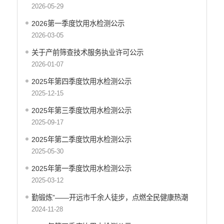
2026-05-29
工商登记和事中事后监管信息公开
价格和收费信息公开
2026第一季度饮用水检测公示
2026-03-05
旅游市场秩序和服务质量信息公开
文化机构信息公开
关于产前筛查技术服务执业许可公示
公共卫生健康信息公开
2026-01-07
国有土地上房屋征收补偿信息公开
2025年第四季度饮用水检测公示
财政预决算
2025-12-15
行政事业性收费
2025年第三季度饮用水检测公示
2025-09-17
公务员管理
2025年第二季度饮用水检测公示
重大决策
2025-05-30
减税降费
2025年第一季度饮用水检测公示
财政资金直达基层
2025-03-12
稳岗就业
勤锻炼”——开远市千余人徒步，点燃全民健康热潮
2024-11-28
应急预案