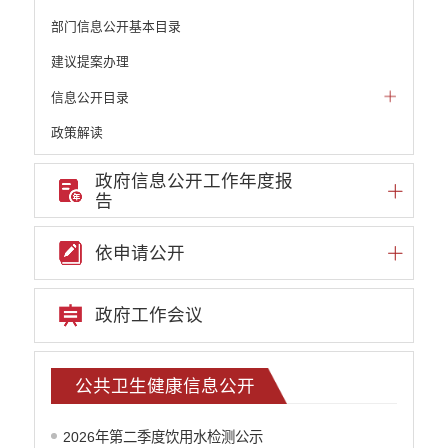
部门信息公开基本目录
建议提案办理
信息公开目录
政策解读
机构职能和权责清单
政府信息公开工作年度报
告
自然资源政务公开
重点领域信息公开
依申请公开
重大建设项目信息
安全生产信息公开
政府工作会议
民政信息公开
推进面向转移落户人员的服务公开
质监信息公开
公共卫生健康信息公开
学校信息公开
云南省网上新闻发布厅
2026年第二季度饮用水检测公示
住房保障信息公开