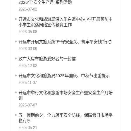
2026年“安全生产月”系列活动
工商登记和事中事后监管信息公开
2026-07-02
价格和收费信息公开
开远市文化和旅游局深入乐白道中心小学开展预防中
旅游市场秩序和服务质量信息公开
小学生沉迷网络宣传教育工作
旅游市场秩序和服务质量信息
2026-05-08
文化机构信息公开
开远市开展文旅系统“严守安全关、筑牢平安线”行动
公共卫生健康信息公开
2026-03-09
国有土地上房屋征收补偿信息公开
致广大房车旅游爱好者的一封信
财政预决算
2025-12-02
行政事业性收费
开远市文化和旅游局2025年国庆、中秋节出游提示
公务员管理
2025-11-07
重大决策
开远市举行文化和旅游市场安全生产暨安全生产月培
训
减税降费
2025-07-07
财政资金直达基层
五一假期前夕，全力筑牢安全防线，保障假日市场平
稳有序
稳岗就业
2025-05-21