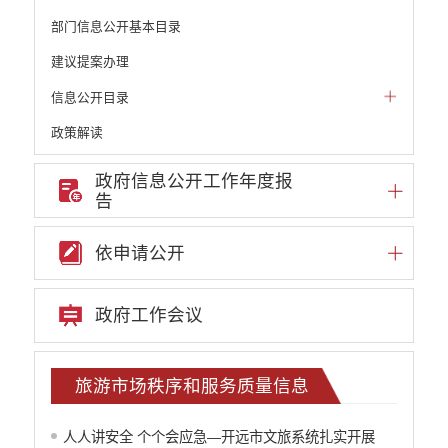
部门信息公开基本目录
建议提案办理
信息公开目录
政策解读
机构职能和权责清单
政府信息公开工作年度报
告
自然资源政务公开
重点领域信息公开
依申请公开
重大建设项目信息
安全生产信息公开
政府工作会议
民政信息公开
推进面向转移落户人员的服务公开
质监信息公开
旅游市场秩序和服务质量信息
学校信息公开
云南省网上新闻发布厅
人人讲安全 个个会应急—开远市文旅系统扎实开展
住房保障信息公开