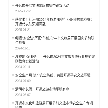
应急预案
开远市开展非法出版物集中销毁活动
产品质量
2025-03-12
公共文化服务
获奖啦！红河州2024年旅游服务行业职业技能竞赛：
开远代表队荣耀满载
涉农补贴
2025-01-21
疫情防控
绷紧“安全弦”严把“节前关”—市文旅局开展国庆节前联
合检查
养老服务
2024-11-13
社会救助信息
增技能 强服务——开远市2024年文旅系统行业规范守
则教育实践活动
规划计划
2024-09-11
重大决策预公开
安全生产月 筑牢安全防线，共建开远平安文旅环境
生态环境
2024-07-09
食品药品监管
清明小长假，开远旅游市场平稳有序
2024-05-07
义务教育
开远市文化和旅游局开展节前文旅市场安全生产专项
政府集中采购
检查