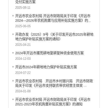
财政资金直达基层
兑付实施方案
2025-08-11
稳岗就业
开远市农业农村局 开远市财政局关于印发《开远市
应急预案
2024—2026年农机购置与应用补贴实施方案》的...
产品质量
2025-06-05
公共文化服务
开政办发〔2025〕9号（关于印发开远市2025年耕地
地力保护补贴实施方案的通知）
涉农补贴
2025-04-21
疫情防控
2024年开远市撂荒耕地复耕复种资金使用方案
2024-12-03
养老服务
开远市2024年耕地地力保护补贴实施方案
社会救助信息
2024-07-22
规划计划
开远市农业农村局 开远市乡村振兴局 开远市财政
重大决策预公开
局关于印发《开远市支持联农带农经营主体奖 ...
2024-01-08
生态环境
开远市农业农村局 开远市财政局关于印发《开远市
食品药品监管
2021-2023年农机购置补贴实施方案》的通知