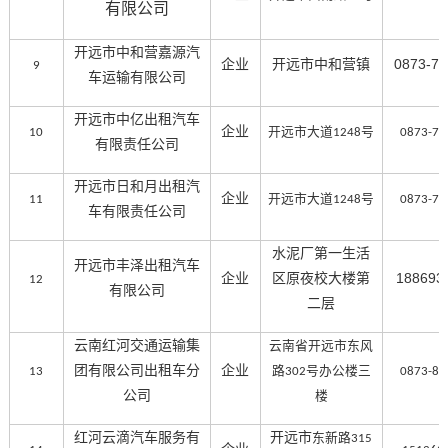
有限公司
开远市中和营嘉源汽
企业
开远市中和营镇
0873-7
9
车运输有限公司
开远市中亿出租汽车
企业
开远市大道
号
10
1248
0873-72
有限责任公司
开远市日和月出租汽
企业
开远市大道
号
11
1248
0873-72
车有限责任公司
水泥厂第一生活
开远市丰泽出租汽车
企业
区原夜校大楼第
188693
12
有限公司
二层
云南红河交通运输集
云南省开远市东风
团有限公司出租车分
企业
路
号办公楼三
13
302
0873-88
公司
楼
红河云滴汽车服务有
开远市
东新路
315