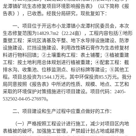
龙潭镇矿坑生态修复项目环境影响报告表》（以下简称《报
告表》），已收悉。经我分局研究，现批复如下：
一、项目位于开远市小龙潭镇小龙潭村民委员会，本次
生态修复范围为14829.7m2（22.24亩），工程内容包括①地形
重塑工程：采坑区清基及平整、地下水导排设施建设、防渗
设施建设、拦挡设施建设、利用改性磷石膏作为生态修复材
料进行物料回填；②土壤重构工程：表土铺覆；③植被重建
工程：按土地利用总体规划进行植被重建；④配套工程：截
排水沟、收集池、位移监测点、标识标牌等建设；⑤其他工
程。项目总投资为1544.1万元，其中环保投资85.5万元。我分
局同意按照《报告表》中所述的性质、规模、地点、工艺和
采取的环境保护对策措施进行项目建设。项目代码：2405-
532502-04-05-276970。
二、项目建设和生产过程中应重点做好的工作：
（一）严格按照工程设计进行施工，减少对项目区内地
表植被的破坏。加强施工管理，严禁超计划占地或越界施