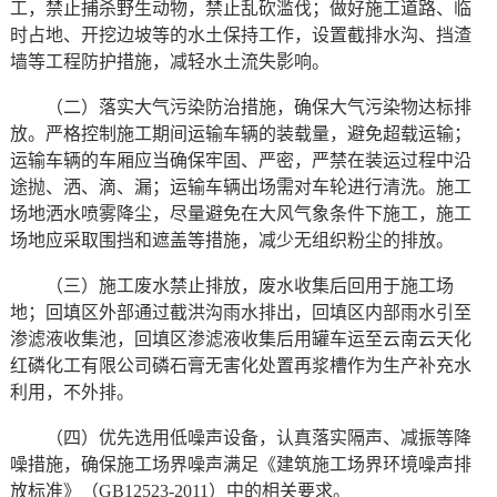
工，禁止捕杀野生动物，禁止乱砍滥伐；做好施工道路、临
时占地、开挖边坡等的水土保持工作，设置截排水沟、挡渣
墙等工程防护措施，减轻水土流失影响。
（二）落实大气污染防治措施，确保大气污染物达标排
放。严格控制施工期间运输车辆的装载量，避免超载运输；
运输车辆的车厢应当确保牢固、严密，严禁在装运过程中沿
途抛、洒、滴、漏；运输车辆出场需对车轮进行清洗。施工
场地洒水喷雾降尘，尽量避免在大风气象条件下施工，施工
场地应采取围挡和遮盖等措施，减少无组织粉尘的排放。
（三）施工废水禁止排放，废水收集后回用于施工场
地；回填区外部通过截洪沟雨水排出，回填区内部雨水引至
渗滤液收集池，回填区渗滤液收集后用罐车运至云南云天化
红磷化工有限公司磷石膏无害化处置再浆槽作为生产补充水
利用，不外排。
（四）优先选用低噪声设备，认真落实隔声、减振等降
噪措施，确保施工场界噪声满足《建筑施工场界环境噪声排
放标准》（GB12523-2011）中的相关要求。