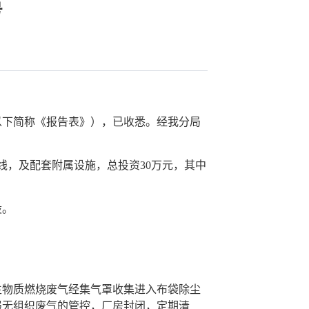
号
以下简称《报告表》），已收悉。经我分局
线，及配套附属设施，总投资30万元，其中
设。
物质燃烧废气经集气罩收集进入布袋除尘
。加强无组织废气的管控，厂房封闭，定期清