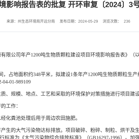
境影响报告表的批复 开环审复〔2024〕3
236
来源：州生态环境局开远分局
发布日期：2024-05-29
浏览次数：
限公司年产1200吨生物质颗粒建设项目环境影响报告表》（
占地面积约348平米，拟建设1条年产1200吨生物质颗粒生产
-01-989109
、规模、地点、工艺和采取的环境保护对策措施进行项目建
好的工作：
经化粪池处理后用于周边农田施肥。
生的大气污染物达标排放。项目破碎、粉碎、制粒、烘干及生
行标准为《大气污染物综合排放标准》（GB16297-1996）