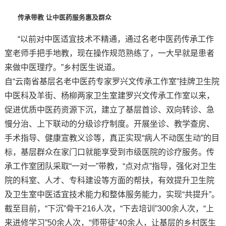
传承带教 让中医药服务惠及群众
“以前对中医适宜技术不精通，通过名老中医药传承工作
室老师手把手地教，现在操作规范熟练了，一大早就是患者
来做中医理疗。”乡村医生说道。
自“云南省基层名老中医药专家罗兴文传承工作室”挂牌卫生院
中医科及羊街、杨柳两家卫生室建罗兴文传承工作室以来，
促进优质中医药资源下沉，建立了基层首诊、双向转诊、急
慢分治、上下联动的分级诊疗制度。开展坐诊、教学查房、
手术指导、健康宣教义诊等，真正实现“病人不动医生动”的目
标，基层群众在家门口就能享受到市级医院的诊疗服务。传
承工作室团队采取“一对一”带教，“点对点”指导，强化对卫生
院的科室、人才、专科建设等方面的帮扶，有效提升卫生院
及卫生室中医适宜技术能力和整体服务能力，实现“共提升”。
截至目前，“下沉”骨干216人次，“下去培训”300余人次，“上
来进修学习”50余人次，“师带徒”40余人，让基层的乡村医生