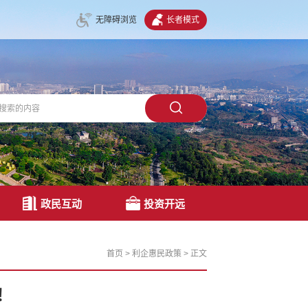
无障碍浏览
长者模式
政民互动
投资开远
首页
>
利企惠民政策
>
正文
！