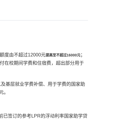
额度由
不超过12000元
；
提高至不超过16000元
付在校期间学费和住宿费，超出部分用于
以及基层就业学费补偿、用于学费的国家助
元。
前已签订的参考LPR的浮动利率国家助学贷