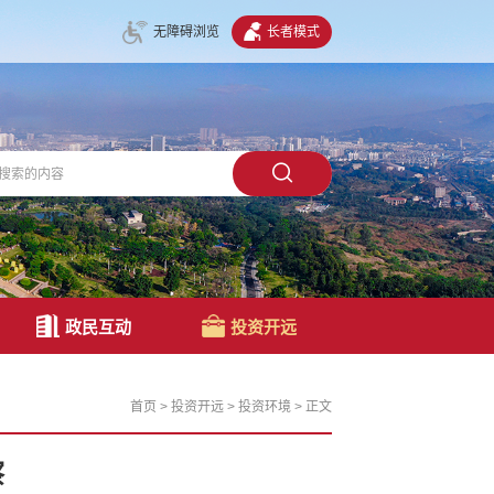
无障碍浏览
长者模式
政民互动
投资开远
首页
>
投资开远
>
投资环境
>
正文
察