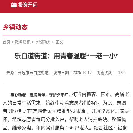
投资开远
乡镇动态
首页
>
政务资讯
>
乡镇动态
>
正文
乐白道街道：用青春温暖“一老一小”
来源：开远市乐白道街道
发布日期：2025-10-17
浏览次数：
125
街道内孤寡、困难、高龄老
暖心助老：温情陪伴，守护夕阳红
。
人的日常生活需求，始终牵动着志愿者们的心。为此，志愿
者团队建立了“定期走访 + 精准帮扶”机制，开展常态化居家关
怀。组织志愿者每周分批入户，帮助老人清扫庭院、整理物
品、维修家电，年内累计服务 156 户老人。结合社区幸福食