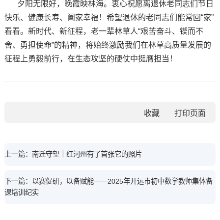
夕阳无限好，晚霞映林海。衷心祝愿离退休老同志们节日
快乐、健康长寿、阖家幸福！希望退休的老同志们能常回“家”
看看。新时代、新征程，老一辈林草人“艰苦奋斗、锲而不
舍、勇担使命”的精神，将始终激励我们在林草高质量发展的
征程上勇毅前行，在生态攻坚的硬仗中挺膺担当！
收藏
上一篇：南迁守望｜红河州有了首张它的照片
下一篇：以赛促研，以备赋能——2025年开远市初中数学教师集体备
课培训纪实