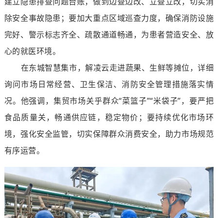
建立隐患排查问题台账，做到边查边改、立查立改，切实消
除安全事故隐患；要加大重点区域巡查力度，确保消防设施
完好、警示标志齐全、疏散通道畅通，为患者营造安全、放
心的就医环境。
在东城智慧
集
市，解凌云
走进蔬果、生鲜等摊位，详细
询问市场
日常经营、
卫生保洁、消防安全管理措施落实情
况。
他
强调，集贸市场关乎群众
“
菜篮子
”“
米袋子
”
，要严把
食品质量关，畅通供应链，稳定物价；
要持续
优化市场环
境，强化安全监管，切实保障群众消费安全，助力市场规范
有序运营。