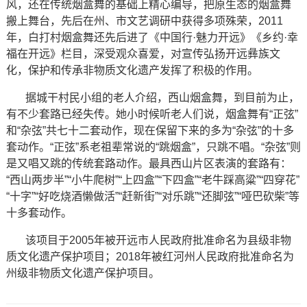
风，还在传统烟盒舞的基础上精心编导，把原生态的烟盒舞
搬上舞台，先后在州、市文艺调研中获得多项殊荣，2011
年，白打村烟盒舞还先后进了《中国行·魅力开远》《乡约·幸
福在开远》栏目，深受观众喜爱，对宣传弘扬开远彝族文
化，保护和传承非物质文化遗产发挥了积极的作用。
据城干村民小组的老人介绍，西山烟盒舞，到目前为止，
有不少套路已经失传。她小时候听老人们说，烟盒舞有“正弦”
和“杂弦”共七十二套动作，现在保留下来的多为“杂弦”的十多
套动作。“正弦”系老祖辈常说的“跳烟盒”，只跳不唱。“杂弦”则
是又唱又跳的传统套路动作。最具西山片区表演的套路有：
“西山两步半”“小牛爬树”“上四盒”“下四盒”“老牛踩高粱”“四穿花”
“十字”“好吃烧酒懒做活”“赶新街”“对乐跳”“还脚弦”“哑巴砍柴”等
十多套动作。
该项目于2005年被开远市人民政府批准命名为县级非物
质文化遗产保护项目；2018年被红河州人民政府批准命名为
州级非物质文化遗产保护项目。