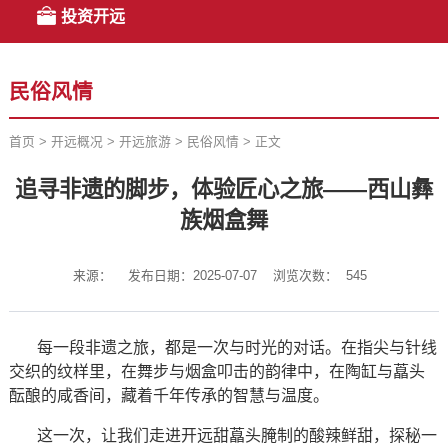
投资开远
民俗风情
首页
>
开远概况
>
开远旅游
>
民俗风情
>
正文
追寻非遗的脚步，体验匠心之旅——西山彝
族烟盒舞
来源：
发布日期：2025-07-07
浏览次数：
545
每一段非遗之旅，都是一次与时光的对话。在指尖与针线
交织的纹样里，在舞步与烟盒叩击的韵律中，在陶缸与藠头
酝酿的咸香间，藏着千年传承的智慧与温度。
这一次，让我们走进开远甜藠头腌制的酸辣鲜甜，探秘一