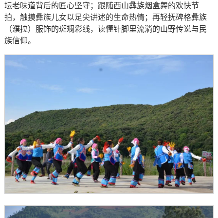
坛老味道背后的匠心坚守；跟随西山彝族烟盒舞的欢快节
拍，触摸彝族儿女以足尖讲述的生命热情；再轻抚碑格彝族
（濮拉）服饰的斑斓彩线，读懂针脚里流淌的山野传说与民
族信仰。