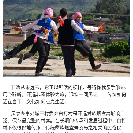
非遗从未远去，它正以鲜活的模样，等待你我亲手触碰、
用心聆听。开远非遗体验之旅，邀您一同见证——传统如何
活在当下，文化如何点亮生活。
灵泉办事处城干村委会白打村是开远彝族烟盒舞影响广
泛、保存最完整的村寨。在长期的传承和发展过程中，白打
村不仅很好地传承了传统彝族烟盒舞及与之相关的民俗民